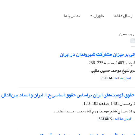
ارسال مقاله
داوران
تماس با ما
یی، حسین
اباتی بر میزان مشارکت شهروندان در ایران
235-256
هدی شیخ موحد، حسین علایی
اصل مقاله
1.06 M
قوق قومیت‌های ایران براساس حقوق اساسی ج.ا. ایران و اسناد بین‌الملل
103-120
راد، مهدی شیخ موحد، روح اله رحیمی، حسین علایی
اصل مقاله
503.88 K