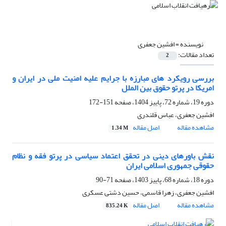
نویسنده =
افشین جعفری
تعداد مقالات:
2
بررسی رویکرد های مبارزه با جرایم علیه امنیت ملی در ایران و
امریکا در پرتو حقوق بین­ الملل
دوره 19، شماره 72، پاییز 1404، صفحه
151-172
افشین جعفری، عباس قلندری
مشاهده مقاله
اصل مقاله
1.34 M
نقش باورهای دینی در تحقق اعتماد سیاسی در پرتو فقه و نظام
حقوقی جمهوری اسلامی ایران
دوره 18، شماره 68، پاییز 1403، صفحه
71-90
افشین جعفری، زهرا قاسمی، حسین دشتی عسکری
مشاهده مقاله
اصل مقاله
835.24 K