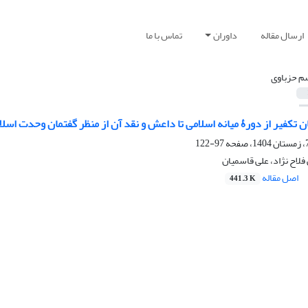
ارسال مقاله
داوران
تماس با ما
م حزباوی
 تکفیر از دورۀ میانه اسلامی تا داعش و نقد آن از منظر گفتمان وحدت اسلا
97-122
فلاح نژاد، علی قاسمیان
اصل مقاله
441.3 K