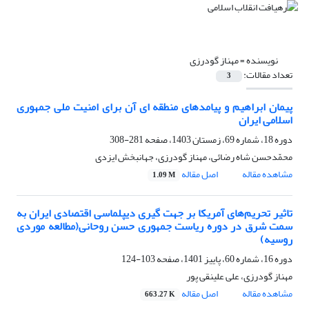
نویسنده =
مهناز گودرزی
تعداد مقالات:
3
پیمان ابراهیم و پیامدهای منطقه ای آن برای امنیت ملی جمهوری
اسلامی ایران
دوره 18، شماره 69، زمستان 1403، صفحه
281-308
محمّدحسن شاه رضائی، مهناز گودرزی، جهانبخش ایزدی
مشاهده مقاله
اصل مقاله
1.09 M
تاثیر تحریم‌های آمریکا بر جهت گیری دیپلماسی اقتصادی ایران به
سمت شرق در دوره ریاست جمهوری حسن روحانی(مطالعه موردی
روسیه)
دوره 16، شماره 60، پاییز 1401، صفحه
103-124
مهناز گودرزی، علی علینقی پور
مشاهده مقاله
اصل مقاله
663.27 K