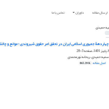
ارسال مقاله
داوران
تماس با ما
ه حمیدی
هاردهۀ جمهوری اسلامی ایران در تحقق امر حقوق شهروندی ؛ موانع و چالش
3-28
 سمیه حمیدی، ریحانه نورمحمدی
اصل مقاله
865.39 K