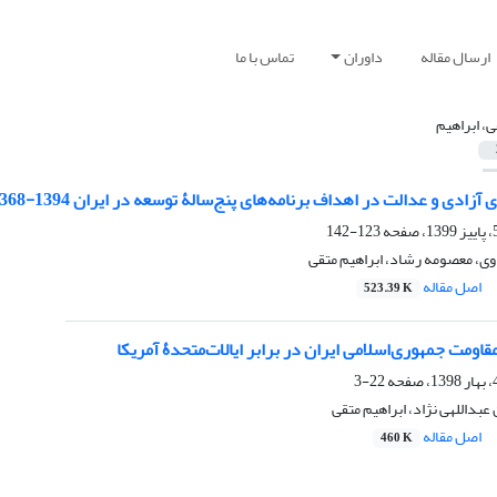
ارسال مقاله
داوران
تماس با ما
ی، ابراهیم
زادی و عدالت در اهداف برنامه‌های پنج‌سالۀ توسعه در ایران 1394-1368
123-142
، معصومه رشاد، ابراهیم متقی
اصل مقاله
523.39 K
قاومت جمهوری‌اسلامی ایران در برابر ایالات‌متحدۀ آمریکا
22-3
داللهی نژاد، ابراهیم متقی
اصل مقاله
460 K