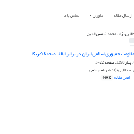
ارسال مقاله
داوران
تماس با ما
اللهی نژاد، محمد شمس الدین
قاومت جمهوری‌اسلامی ایران در برابر ایالات‌متحدۀ آمریکا
22-3
داللهی نژاد، ابراهیم متقی
اصل مقاله
460 K