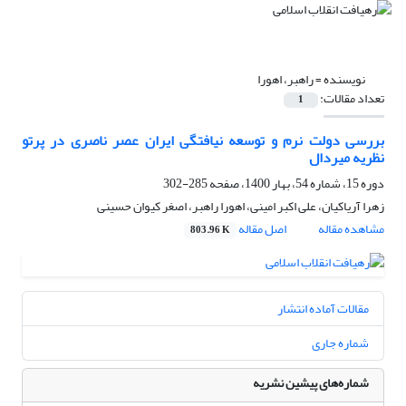
نویسنده =
راهبر، اهورا
تعداد مقالات:
1
بررسی دولت نرم و توسعه نیافتگی ایران عصر ناصری در پرتو
نظریه میردال
دوره 15، شماره 54، بهار 1400، صفحه
285-302
زهرا آریاکیان، علی اکبر امینی، اهورا راهبر، اصغر کیوان حسینی
مشاهده مقاله
اصل مقاله
803.96 K
مقالات آماده انتشار
شماره جاری
شماره‌های پیشین نشریه