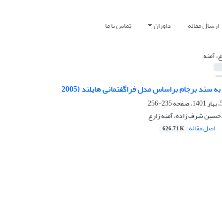
ارسال مقاله
داوران
تماس با ما
ع، آمنه
ه سند برجام براساس مدل فراگفتمانی هایلند (2005
235-256
حسین شرف زاده، آمنه زارع
اصل مقاله
626.71 K