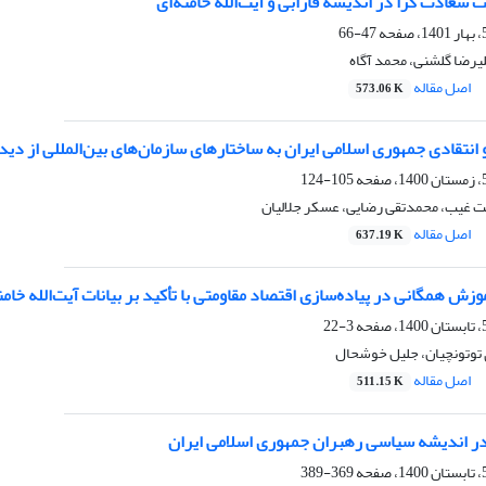
عادت گرا در اندیشه فارابی و آیت‌الله خامنه‌ای
47-66
یرضا گلشنی، محمد آگاه
اصل مقاله
573.06 K
انتقادی جمهوری اسلامی ایران به ساختارهای سازمان‌های بین‌المللی از دیدگا
105-124
غیب، محمدتقی رضایی، عسکر جلالیان
اصل مقاله
637.19 K
زش همگانی در پیاده‌سازی اقتصاد مقاومتی با تأکید بر بیانات آیت‌الله خامن
3-22
 توتونچیان، جلیل خوشحال
اصل مقاله
511.15 K
ر اندیشه سیاسی رهبران جمهوری اسلامی ایران
369-389