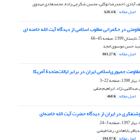
نجف آبادی، احمدرضا توکلی، محسن شکرچی زاده، محمدهادی مهدوی
اصل مقاله
628.4 K
قاومتی در حکمرانی مطلوب اسلامی از دیدگاه آیت الله خامنه ای
45-66
سید حسن موسوی امجد
اصل مقاله
903.27 K
قاومت جمهوری‌اسلامی ایران در برابر ایالات‌متحدۀ آمریکا
22-3
داللهی نژاد، ابراهیم متقی
اصل مقاله
460 K
نفکری در ایران از دیدگاه حضرت آیت الله خامنه‌ای
3-24
اقر باباهادی، رضا فیضی
اصل مقاله
194.97 K