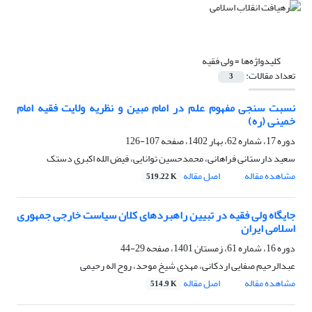
کلیدواژه‌ها =
ولی فقیه
تعداد مقالات:
3
نسبت سنجی مفهوم علم در امام مبین و نظریه ولایت فقیه امام
خمینی (ره)
دوره 17، شماره 62، بهار 1402، صفحه
107-126
سعید دارستانی فراهانی، محمدحسین توانایی، فیض الله اکبری دستک
مشاهده مقاله
اصل مقاله
519.22 K
جایگاه ولی فقیه در تبیین راهبردهای کلان سیاست خارجی جمهوری
اسلامی ایران
دوره 16، شماره 61، زمستان 1401، صفحه
29-44
عبدالرحیم صفایی اردکانی، مهدی شیخ موحد، روح اله رحیمی
مشاهده مقاله
اصل مقاله
514.9 K