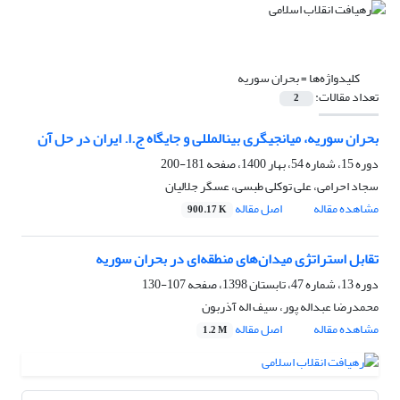
کلیدواژه‌ها =
بحران سوریه
تعداد مقالات:
2
بحران سوریه، میانجی‏گری بین‏المللی و جایگاه ج.ا. ایران در حل آن
دوره 15، شماره 54، بهار 1400، صفحه
181-200
سجاد احرامی، علی توکلی طبسی، عسگر جلالیان
مشاهده مقاله
اصل مقاله
900.17 K
تقابل استراتژی میدان‌های منطقه‌ای در بحران سوریه
دوره 13، شماره 47، تابستان 1398، صفحه
107-130
محمدرضا عبداله پور، سیف اله آذربون
مشاهده مقاله
اصل مقاله
1.2 M