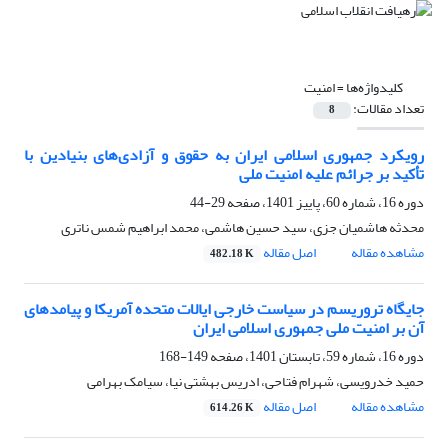
کلیدواژه‌ها =
امنیت
تعداد مقالات:
8
رویکرد جمهوری اسلامی ایران به حقوق و آزادی‌های بنیادین با
تأکید بر جرائم علیه امنیت ملی
دوره 16، شماره 60، پاییز 1401، صفحه
29-44
محدثه هاشمیان جزی، سید حسین هاشمی، محمد ابراهیم شمس ناتری
مشاهده مقاله
اصل مقاله
482.18 K
جایگاه تروریسم در سیاست خارجی ایالات متحده آمریکا و پیامدهای
آن بر امنیت ملی جمهوری اسلامی ایران
دوره 16، شماره 59، تابستان 1401، صفحه
149-168
حمید خدرویسی، شهرام فتاحی، ادریس بهشتی نیا، سیامک بهرامی
مشاهده مقاله
اصل مقاله
614.26 K