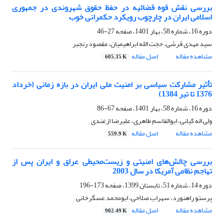
بررسی نقش قوه قضائیه در حفظ حقوق شهروندی در جمهوری
اسلامی ایران در چارچوب رویکرد حکمرانی خوب
دوره 16، شماره 58، بهار 1401، صفحه
27-46
سید مهدی قرشی، حجت الله ابراهیمیان، مقصود رنجبر
مشاهده مقاله
اصل مقاله
605.35 K
تأثیر مشارکت سیاسی بر امنیت ملی ایران در بازه زمانی (خرداد
1376 تا تیر 1384)
دوره 16، شماره 58، بهار 1401، صفحه
67-86
ولی اله کیانی، ابوالقاسم طاهری، علیرضا ازغندی
مشاهده مقاله
اصل مقاله
559.9 K
بررسی چالش‌های امنیتی و زیست‌محیطی عراق و ایران پس از
تهاجم نظامی آمریکا در سال 2003
دوره 14، شماره 51، تابستان 1399، صفحه
173-196
پرستو راهنورد، سهراب صلاحی، ابومحمد عسگرخانی
مشاهده مقاله
اصل مقاله
902.49 K