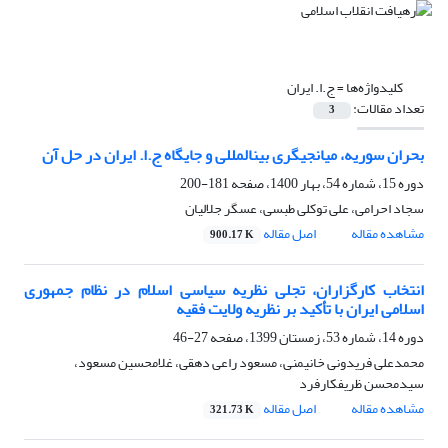
کلیدواژه‌ها =
ج.ا. ایران
تعداد مقالات:
3
بحران سوریه، میانجی‏گری بین‏المللی و جایگاه ج.ا. ایران در حل آن
دوره 15، شماره 54، بهار 1400، صفحه
181-200
سجاد احرامی، علی توکلی طبسی، عسگر جلالیان
مشاهده مقاله
اصل مقاله
900.17 K
انتخاب کارگزاران، تجلی نظریه سیاسی اسلام در نظام جمهوری
اسلامی ایران با تأکید بر نظریه ولایت فقیه
دوره 14، شماره 53، زمستان 1399، صفحه
27-46
محمدعلی فریدونی خانیمنی، مسعود راعی دهقی، غلامحسین مسعود،
سیدمحسن ظریفکارفرد
مشاهده مقاله
اصل مقاله
321.73 K