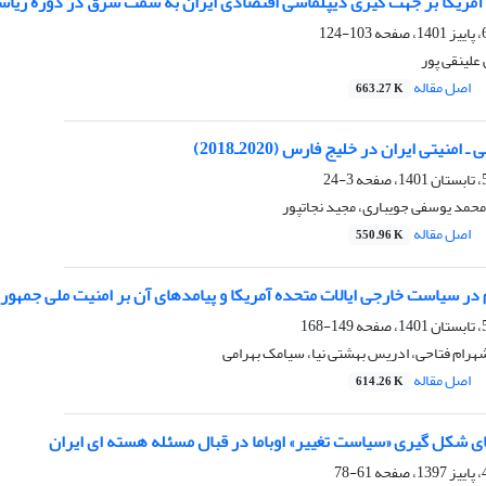
ی آمریکا بر جهت گیری دیپلماسی اقتصادی ایران به سمت شرق در دوره ری
103-124
علینقی پور
اصل مقاله
663.27 K
منیتی ایران در خلیج فارس (2020ـ2018)
3-24
محمد یوسفی جویباری، مجید نجاتپور
اصل مقاله
550.96 K
در سیاست خارجی ایالات متحده آمریکا و پیامدهای آن بر امنیت ملی جمهوری
149-168
رام فتاحی، ادریس بهشتی نیا، سیامک بهرامی
اصل مقاله
614.26 K
 شکل گیری «سیاست تغییر» اوباما در قبال مسئله هسته ای ایران
61-78