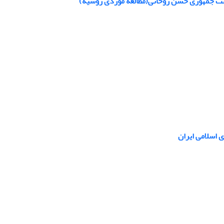
است جمهوری حسن روحانی(مطالعه موردی روسیه)
 اسلامی ایران