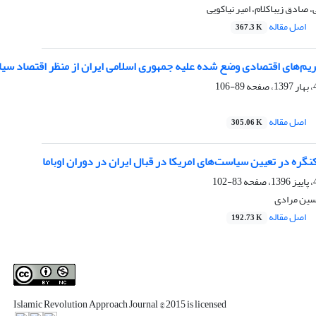
 صادق زیباکلام، امیر نیاکویی
اصل مقاله
367.3 K
حریم‌های اقتصادی وضع شده علیه جمهوری اسلامی ایران از منظر اقتصاد سی
89-106
اصل مقاله
305.06 K
ره در تعیین سیاست‌های امریکا در قبال ایران در دوران اوباما
83-102
ین مرادی
اصل مقاله
192.73 K
Islamic Revolution Approach Journal
© 2015 is licensed