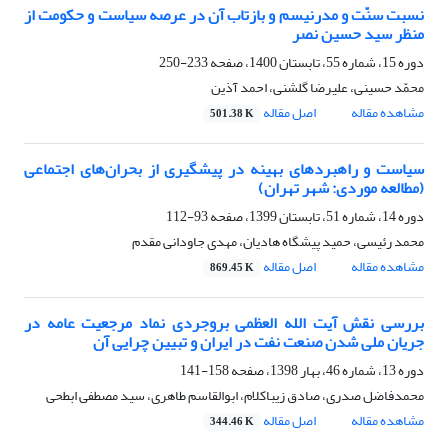
نسبت سنّت و مدرنیسم و بازتاب آن در عرصه سیاست و حکومت از
منظر سید حسین نصر
دوره 15، شماره 55، تابستان 1400، صفحه
233-250
محمّد حسینی، علیرضا گلشنی، احمد آذین
مشاهده مقاله
اصل مقاله
501.38 K
سیاست و راهبردهای بهینه در پیشگیری از بحران‌های اجتماعی
(مطالعه موردی: شهر تهران)
دوره 14، شماره 51، تابستان 1399، صفحه
93-112
محمد رئیسی، حمید پیشگاه هادیان، مهدی جاودانی مقدم
مشاهده مقاله
اصل مقاله
869.45 K
بررسی نقش آیت الله العظمی بروجردی نماد مرجعیت عامه در
جریان ملی شدن صنعت نفت در ایران و تبیین چرایی آن
دوره 13، شماره 46، بهار 1398، صفحه
158-141
محمدفاضل صدری، صادق زیباکلام، ابوالقاسم طاهری، سید مصطفی ابطحی
مشاهده مقاله
اصل مقاله
344.46 K