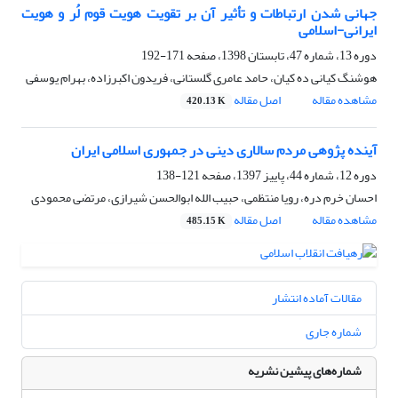
جهانی شدن ارتباطات و تأثیر آن بر تقویت هویت قوم لُر و هویت
ایرانی-اسلامی
دوره 13، شماره 47، تابستان 1398، صفحه
171-192
هوشنگ کیانی ده کیان، حامد عامری گلستانی، فریدون اکبرزاده، بهرام یوسفی
مشاهده مقاله
اصل مقاله
420.13 K
آینده پژوهی مردم سالاری دینی در جمهوری اسلامی ایران
دوره 12، شماره 44، پاییز 1397، صفحه
121-138
احسان خرم دره، رویا منتظمی، حبیب الله ابوالحسن شیرازی، مرتضی محمودی
مشاهده مقاله
اصل مقاله
485.15 K
مقالات آماده انتشار
شماره جاری
شماره‌های پیشین نشریه