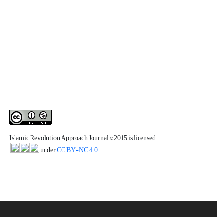
Islamic Revolution Approach Journal
© 2015 is licensed
under
CC BY-NC 4.0