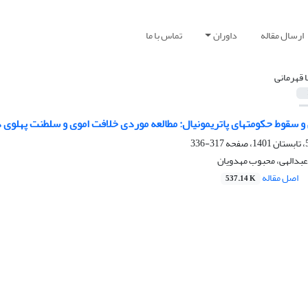
ارسال مقاله
داوران
تماس با ما
 قهرمانی
و سقوط حکومت‏های پاتریمونیال: مطالعه‏ موردی خلافت اموی و سلطنت پهلوی 
317-336
 عبدالهی، محبوب مهدویان
اصل مقاله
537.14 K