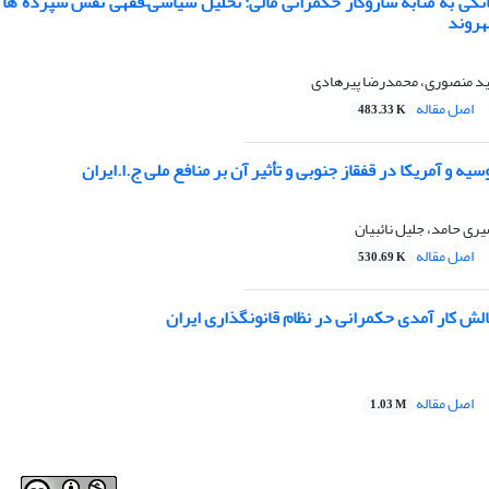
نکی به‌ مثابه سازوکار حکمرانی مالی: تحلیل سیاسی
–
فقهی نقش سپرده‌ ها د
هروند
د منصوری، محمدرضا پیرهادی
اصل مقاله
483.33 K
ه و آمریکا در قفقاز جنوبی و تأثیر آن بر منافع ملی ج.ا.ایران
یری حامد، جلیل نائبیان
اصل مقاله
530.69 K
الش کار آمدی حکمرانی در نظام قانونگذاری ایران
اصل مقاله
1.03 M