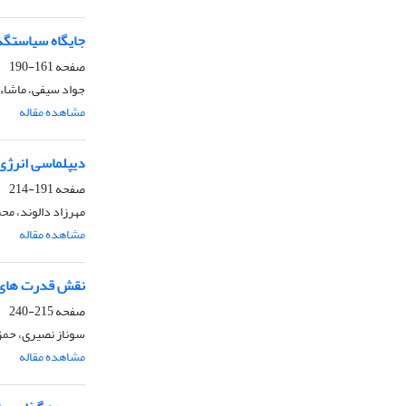
جایگاه سیاستگذ
صفحه
161-190
جواد سیفی، ماشاءا
مشاهده مقاله
دیپلماسی انرژی 
صفحه
191-214
مهرزاد دالوند، م
مشاهده مقاله
نقش قدرت‌ های ب
صفحه
215-240
سوناز نصیری، حمز
مشاهده مقاله