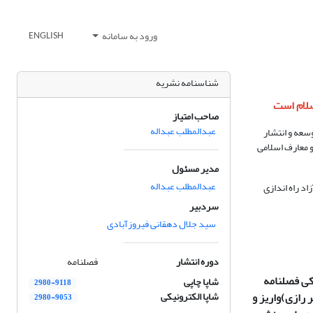
ورود به سامانه
ENGLISH
شناسنامه نشریه
صاحب امتیاز
عبدالمطلب عبداله
سعه و انتشار
و معارف اسلامی
مدیر مسئول
عبدالمطلب عبداله
د راه اندازی
سردبیر
سید جلال دهقانی فیروزآبادی
دوره انتشار
فصلنامه
کی فصلنامه
شاپا چاپی
2980-9118
و
شاپا الکترونیکی
2980-9053