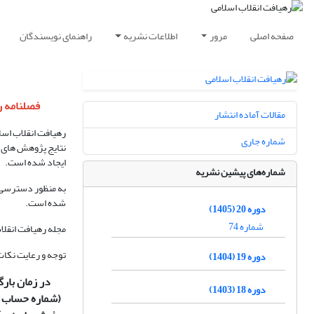
صفحه اصلی
مرور
اطلاعات نشریه
راهنمای نویسندگان
فصلنامه رهیافت انق
مقالات آماده انتشار
رهیافت انقلاب اسل
شماره جاری
نتایج پژوهش های نظ
ایجاد شده است.
شماره‌های پیشین نشریه
به منظور دسترسی آ
شده است.
دوره 20 (1405)
شماره 74
مجله رهیافت انقلا
توجه و رعایت نکات
دوره 19 (1404)
در زمان بارگذ
دوره 18 (1403)
(شماره حساب 3327557806 ، شماره کارت 5859831046140538 نزد بانک تجارت شعبه فخر رازی)واریز