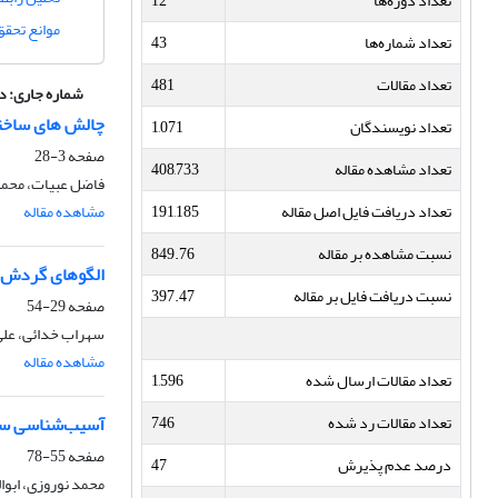
تعداد دوره‌ها
12
موانع تحقق
تعداد شماره‌ها
43
تعداد مقالات
481
شماره جاری:
دوره 20،
چالش های ساختا
تعداد نویسندگان
1,071
صفحه
3-28
تعداد مشاهده مقاله
408,733
فاضل عبیات، محم
تعداد دریافت فایل اصل مقاله
191,185
مشاهده مقاله
نسبت مشاهده بر مقاله
849.76
الگوهای گردش ن
نسبت دریافت فایل بر مقاله
397.47
صفحه
29-54
سهراب خدائی، عل
مشاهده مقاله
تعداد مقالات ارسال شده
1,596
تعداد مقالات رد شده
746
آسیب‌شناسی سیست
صفحه
55-78
درصد عدم پذیرش
47
محمد نوروزی، ابوا