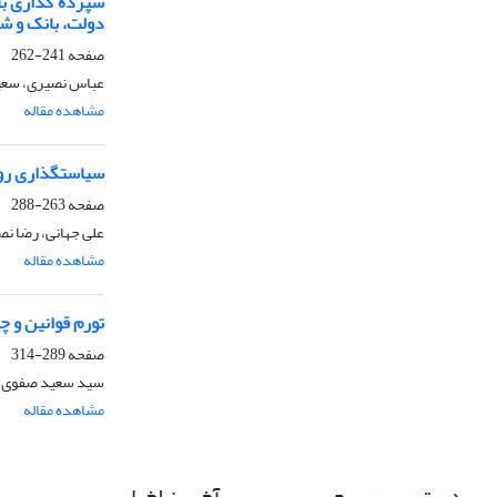
سپرده‌ گذاری با
دولت، بانک و ش
صفحه
241-262
عباس نصیری، سعی
مشاهده مقاله
سیاستگذاری روسی
صفحه
263-288
علی جهانی، رضا نص
مشاهده مقاله
تورم قوانین و چ
صفحه
289-314
سید سعید صفوی
مشاهده مقاله
دسترسی سریع
آخرین اخبار