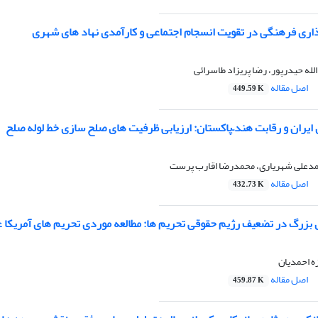
اری فرهنگی در تقویت انسجام اجتماعی و کارآمدی نهاد های شهری
لله حیدرپور، رضا پریزاد طاسرائی
اصل مقاله
449.59 K
ایران و رقابت هند
–
پاکستان: ارزیابی ظرفیت‌ های صلح‌ سازی
خط لوله صلح
حمدعلی شهریاری، محمدرضا اقارب پرست
اصل مقاله
432.73 K
زرگ در تضعیف رژیم حقوقی تحریم‌ ها: مطالعه موردی تحریم‌ های آمریکا ع
ه احمدیان
اصل مقاله
459.87 K