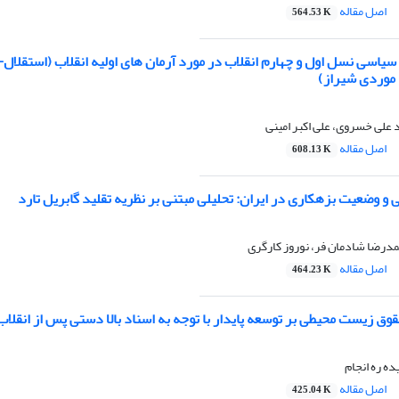
اصل مقاله
564.53 K
یاسی نسل اول و چهارم انقلاب در مورد آرمان های اولیه انقلاب (استقلال
 موردی شیراز)
 علی خسروی، علی اکبر امینی
اصل مقاله
608.13 K
ی و وضعیت بزهکاری در ایران: تحلیلی مبتنی بر نظریه تقلید گابریل تارد
مدرضا شادمان فر، نوروز کارگرى
اصل مقاله
464.23 K
ق زیست محیطی بر توسعه پایدار با توجه به اسناد بالا دستی پس از انقلاب
ه ره انجام
اصل مقاله
425.04 K