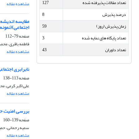
تعداد مقالات پذیرفته شده
127
مشاهده مقاله
درصد پذیرش
8
مقایسه اندیشه س
زمان پذیرش (روز)
59
اجتماعی)(نمونه
صفحه
79-112
تعداد پایگاه های نمایه شده
3
فاطمه باقری، محمد
تعداد داوران
43
مشاهده مقاله
نابرابری اجتماع
صفحه
113-138
على اکبر کرمى، مح
مشاهده مقاله
بررسی امنیت حقو
صفحه
139-160
سمیه رحمانی، حمید
مشاهده مقاله