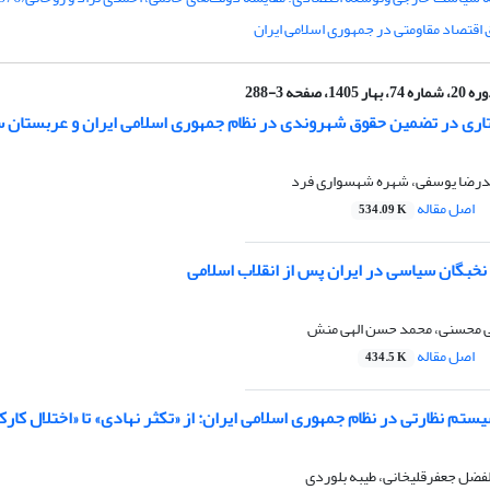
 اقتصاد مقاومتی در جمهوری اسلامی ایران
 شماره 74، بهار 1405، صفحه 3-288
ری در تضمین حقوق شهروندی در نظام جمهوری اسلامی ایران و عربستان 
درضا یوسفی، شهره شهسواری فرد
اصل مقاله
534.09 K
خبگان سیاسی در ایران پس از انقلاب اسلامی
ی محسنی، محمد حسن الهی منش
اصل مقاله
434.5 K
م نظارتی در نظام جمهوری اسلامی ایران: از «تکثر نهادی» تا «اختلال کار
لفضل جعفرقلیخانی، طیبه بلوردی