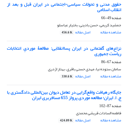
حقوق مدنی و تحولات سیاسی-اجتماعی در ایران قبل و بعد از
انقلاب اسلامی
صفحه
49-66
جمشید کریمی، حسن بادینی، بختیار عباسلو
مشاهده مقاله
اصل مقاله
456.6 K
نزاع‌های گفتمانی در ایران پساانقلابی: مطالعۀ موردیِ انتخابات
ریاست جمهوری
صفحه
67-86
سامان ستوده نیا، مهدی حسنی باقری، بهناز اژدری
مشاهده مقاله
اصل مقاله
330.6 K
جایگاه رهیافت واقع‌گرایی در تعامل دیوان بین‌المللی دادگستری با
ج. ا. ایران؛ مطالعه موردی پرواز 655 مسافربری ایران
صفحه
87-102
فاطمه السادات قریشی محمدی
مشاهده مقاله
اصل مقاله
424.09 K