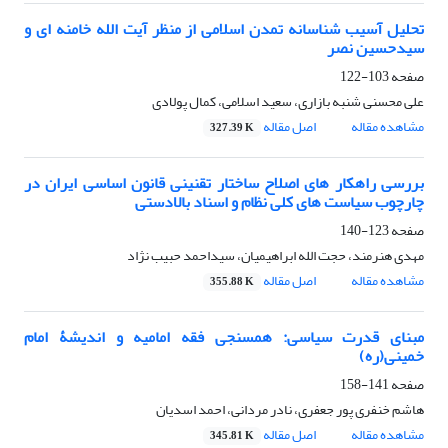
تحلیل آسیب شناسانه تمدن اسلامی از منظر آیت الله خامنه ای و
سیدحسین نصر
صفحه
103-122
علی محسنی شنبه بازاری، سعید اسلامی، کمال پولادی
مشاهده مقاله
اصل مقاله
327.39 K
بررسی راهکار های اصلاح ساختار تقنینی قانون اساسی ایران در
چارچوب سیاست های کلی نظام و اسناد بالادستی
صفحه
123-140
مهدی هنرمند، حجت الله ابراهیمیان، سیداحمد حبیب نژاد
مشاهده مقاله
اصل مقاله
355.88 K
مبنای قدرت سیاسی: همسنجی فقه امامیه و اندیشۀ امام
خمینی(ره)
صفحه
141-158
هاشم خنفری پور جعفری، نادر مردانی، احمد اسدیان
مشاهده مقاله
اصل مقاله
345.81 K