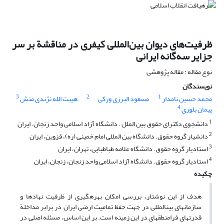
ظرفیت‌های دیوان بین‌المللی کیفری در مناقشة بر سر
جزایر سه‌گانه ایرانی
نوع مقاله : مقاله پژوهشی
نویسندگان
3
2
1
محمد حسین نامدار
مسعود البرزی ورکی
هیبت الله نژندی منش
4
پیمان بلوری
1
دانشجوی دکترای حقوق بین الملل . دانشگاه آزاد اسلامی واحد زنجان. ایران
2
دانشیار گروه حقوق. دانشگاه بین المللی امام خمینی (ره)، قزوین، ایران
3
استادیار گروه حقوق. دانشگاه علامه طباطبایی، تهران، ایران
4
استادیار گروه حقوق. دانشگاه آزاد اسلامی واحد زنجان، زنجان، ایران
چکیده
هدف از این نوشتار، بررسی امکان بهره­گیری از ظرفیت نهادها و
سازمان­های بین­المللی در جهت حفظ تمامیت ارضی ایران در برابر مداخلة
قدرت­های فرامنطقه­ای در این زمینه است. بر این اساس، مسئله اصلی در