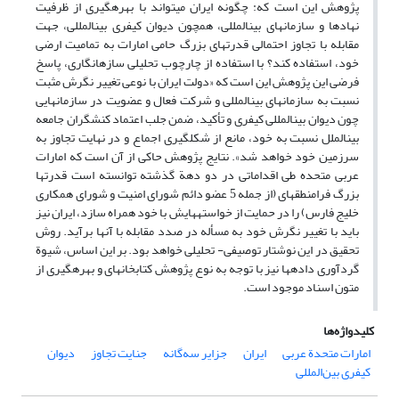
پژوهش این است که: چگونه ایران می­تواند با بهره­گیری از ظرفیت
نهادها و سازمان­های بین­المللی، همچون دیوان کیفری بین­المللی، جهت
مقابله با تجاوز احتمالی قدرت­های بزرگ حامی امارات به تمامیت ارضی
خود، استفاده کند؟ با استفاده از چارچوب تحلیلی سازه­انگاری، پاسخ
فرضی این پژوهش این­ است که «دولت ایران با نوعی تغییر نگرش مثبت
نسبت به سازمان­های بین­المللی و شرکت فعال و عضویت در سازمان­هایی
چون دیوان بین­المللی کیفری و تأکید، ضمن جلب اعتماد کنش­گران جامعه
بین­الملل نسبت به خود، مانع از شکل­گیری اجماع و در نهایت تجاوز به
سرزمین خود خواهد شد». نتایج پژوهش حاکی از آن است که امارات
عربی متحده طی اقداماتی در دو دهة گذشته توانسته است قدرت­ها
بزرگ فرامنطقه­ای (از جمله 5 عضو دائم شورای امنیت و شورای همکاری
خلیج فارس) را در حمایت از خواسته­هایش با خود همراه سازد، ایران نیز
باید با تغییر نگرش خود به مسأله در صدد مقابله با آ­نها برآید. روش
تحقیق در این نوشتار توصیفی- تحلیلی خواهد بود. بر این اساس، شیوة
گردآوری داده­ها نیز با توجه به نوع پژوهش کتابخانه­ای و بهره­گیری از
متون اسناد موجود است.
کلیدواژه‌ها
امارات متحدة عربی
ایران
جزایر سه‌گانه
جنایت تجاوز
دیوان
کیفری بین‌المللی