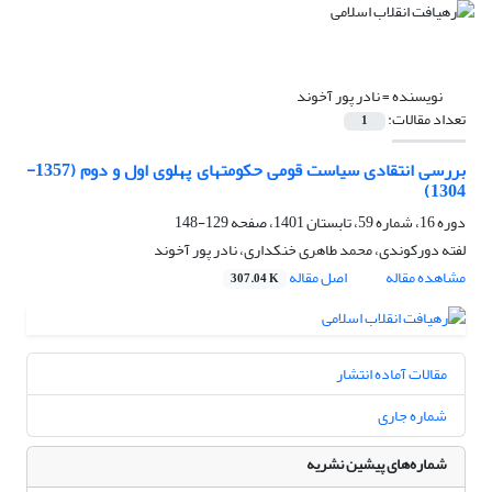
نویسنده =
نادر پور آخوند
تعداد مقالات:
1
بررسی انتقادی سیاست‏ قومی حکومت‏های پهلوی اول و دوم (1357-
1304)
دوره 16، شماره 59، تابستان 1401، صفحه
129-148
لفته دورکوندی، محمد طاهری خنکداری، نادر پور آخوند
مشاهده مقاله
اصل مقاله
307.04 K
مقالات آماده انتشار
شماره جاری
شماره‌های پیشین نشریه