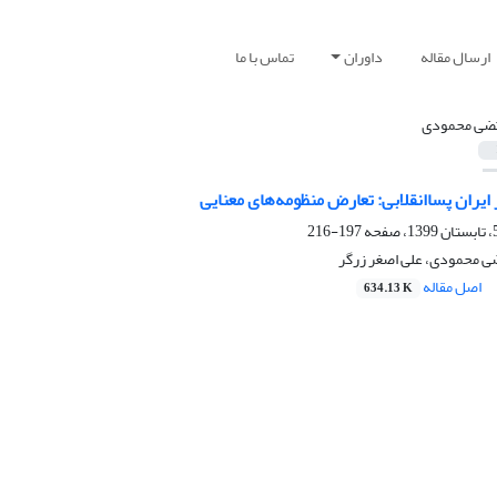
ارسال مقاله
داوران
تماس با ما
ضی محمودی
یران پساانقلابی: تعارض منظومه‌های معنایی
197-216
ضی محمودی، علی اصغر زرگر
اصل مقاله
634.13 K