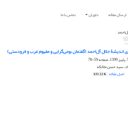
ارسال مقاله
داوران
تماس با ما
ل‌احمد
ی اندیشۀ جلال آل‌احمد (گفتمان بومی‌گرایی و مفهوم غرب و فرودستی)
59-78
اد، سید حسن ملائکه
اصل مقاله
635.52 K