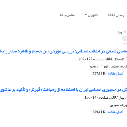
ارسال مقاله
داوران
تماس با ما
اشورا
ماسی شیعی در انقلاب اسلامی: بررسی موردی ابن حسام و طاهره صفار زاده
177-202
انه رستمی، توران رزمجو
اصل مقاله
507.04 K
 در جمهوری اسلامی ایران با استفاده از رهیافت «گیرتز» و تأکید بر عاشورا
147-166
یرضا تنهایی
اصل مقاله
326.01 K