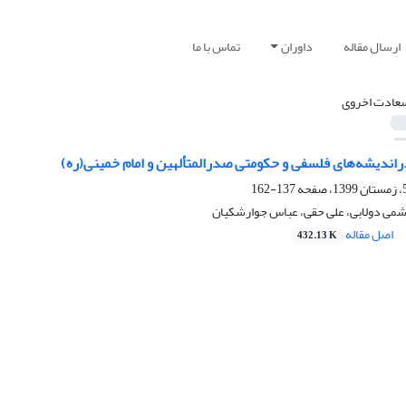
ارسال مقاله
داوران
تماس با ما
عادت اخروی
اندیشه‌های فلسفی و حکومتی صدرالمتألهین و امام خمینی(ره)
137-162
می دولابی، علی حقی، عباس جوارشکیان
اصل مقاله
432.13 K