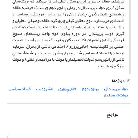
می‌کنند. مقاله حاضر بر این پرسش اصلی تمرکز می‌کند که «ریشه‌های
شکل گیری دولت پریبندال در زمان پهلوی دوم چیست؟» فرضیه مقاله
ریشه‌های شکل گیری چنین دولتی را در عوامل فرهنگی، سیاسی و
اقتصادی می‌پندارد. نوع تحقیق کیفی و رویکرد مقاله توصیفی-تحلیلی و
روش تحقیق مبتنی بر تحلیل اسنادی است. یافته‌ها حاکی است که شکل
گیری دولت پریبندال در دوره پهلوی دوم واجد ریشه‌های متنوع
فرهنگی شامل نظام ادراکات نخبگان و فرهنگ سیاسی آمریت–تابعیت
مبتنی بر کلاینتالیسم (حامی‌پروری)، اجتماعی ناشی از بحران سرمایه
اجتماعی( اعتماد)، سیاسی شامل بحران مشروعیت و نیز ریشه اقتصادی
ناشی از رانتیریسم (دولت تحصیلدار یا دولت با درآمدهای نفتی) و دولت
بزرگ بوده است.
کلیدواژه‌ها
دولت پریبندال
پهلوی دوم
حامی‌پروری
مشروعیت
فساد سیاسی
دولت تحصیلدار
مراجع