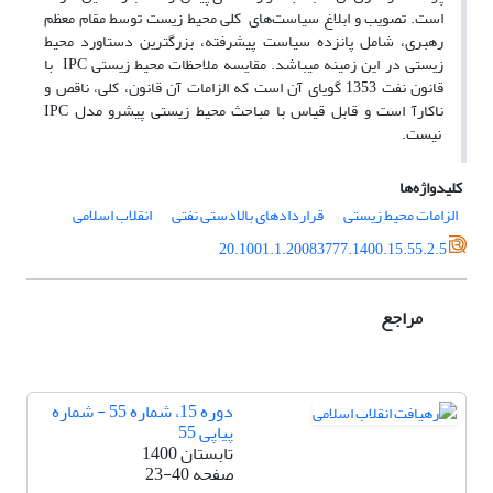
است. تصویب و ابلاغ سیاست‌های کلی محیط زیست توسط مقام معظم
رهبری، شامل پانزده سیاست پیشرفته، بزرگ­ترین دستاورد محیط
زیستی در این زمینه می­باشد. مقایسه ملاحظات محیط زیستی IPC با
قانون نفت 1353 گویای آن است که الزامات آن قانون، کلی، ناقص و
ناکارآ است و قابل قیاس با مباحث محیط زیستی پیشرو مدل IPC
نیست.
کلیدواژه‌ها
الزامات محیط زیستی
قراردادهای بالادستی نفتی
انقلاب اسلامی
20.1001.1.20083777.1400.15.55.2.5
مراجع
دوره 15، شماره 55 - شماره
پیاپی 55
تابستان 1400
صفحه
23-40