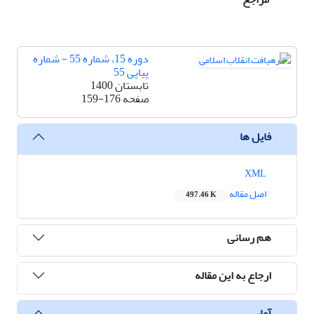
دوره 15، شماره 55 - شماره
پیاپی 55
تابستان 1400
صفحه
159-176
فایل ها
XML
اصل مقاله
497.46 K
هم رسانی
ارجاع به این مقاله
آمار