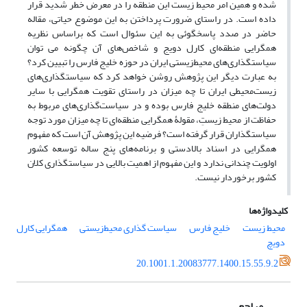
شده و همین امر محیط زیست این منطقه را در معرض خطر شدید قرار
داده است. در راستای ضرورت پرداختن به این موضوع حیاتی، مقاله
حاضر در صدد پاسخگوئی به این سئوال است که براساس نظریه
همگرایی منطقه‌ای کارل دویج و شاخص‌های آن چگونه می توان
سیاستگذاری‌های محیط‌زیستی ایران در حوزه خلیج فارس را تبیین کرد؟
به عبارت دیگر این پژوهش روشن خواهد کرد که سیاستگذاری‌های
زیست‌محیطی ایران تا چه میزان در راستای تقویت همگرایی با سایر
دولت‌های منطقه خلیج فارس بوده و در سیاست‌گذاری‌های مربوط به
حفاظت از محیط زیستِ، مقولۀ همگرایی منطقه‌ای تا چه میزان مورد توجه
سیاستگذاران قرار گرفته است؟ فرضیه این پژوهش آن است که مفهوم
همگرایی در اسناد بالادستی و برنامه‌های پنج ساله توسعه‌ کشور
اولویت چندانی ندارد و این مفهوم از اهمیت بالایی در سیاستگذاری کلان
کشور برخوردار نیست.
کلیدواژه‌ها
محیط زیست
خلیج فارس
سیاست گذاری محیط‌زیستی
همگرایی کارل
دویچ
20.1001.1.20083777.1400.15.55.9.2
مراجع