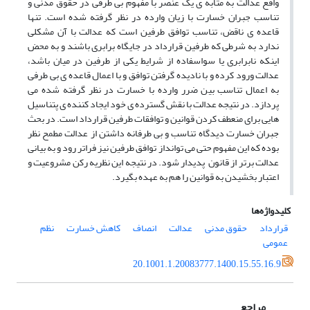
واقع عدالت به مثابه ی یک عنصر با مفهوم بی طرفی در حقوق مدنی و
تناسب جبران خسارت با زیان وارده در نظر گرفته شده است. تنها
قاعده ی ناقض، تناسب توافق طرفین است که عدالت با آن مشکلی
ندارد به شرطی که طرفین قرارداد در جایگاه برابری باشند و به محض
اینکه نابرابری یا سواسفاده از شرایط یکی از طرفین در میان باشد،
عدالت ورود کرده و با نادیده گرفتن توافق و با اعمال قاعده ی بی طرفی
به اعمال تناسب بین ضرر وارده با خسارت در نظر گرفته شده می
پردازد. در نتیجه عدالت با نقش گسترده ی خود ایجاد کننده ی پتناسیل
هایی برای منعطف کردن قوانین و توافقات طرفین قرارداد است. در بحث
جبران خسارت دیدگاه تناسب و بی طرفانه داشتن از عدالت مطمح نظر
بوده که این مفهوم حتی می توانداز توافق طرفین نیز فراتر رود و به بیانی
عدالت برتر از قانون پدیدار شود. در نتیجه این نظریه رکن مشروعیت و
اعتبار بخشیدن به قوانین را هم به عهده بگیرد.
کلیدواژه‌ها
قرارداد
حقوق مدنی
عدالت
انصاف
کاهش خسارت
نظم
عمومی
20.1001.1.20083777.1400.15.55.16.9
مراجع