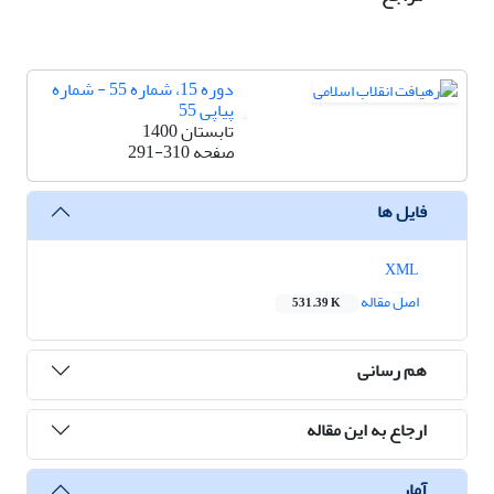
دوره 15، شماره 55 - شماره
پیاپی 55
تابستان 1400
صفحه
291-310
فایل ها
XML
اصل مقاله
531.39 K
هم رسانی
ارجاع به این مقاله
آمار