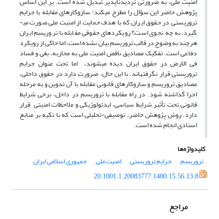
امنیت ملی، به ضرورتی تردیدناپذیر تبدیل شده است. بر این اساس
پژوهش حاضر این سؤال را مطرح می­کند: سازوکارهای مقابله با جرایم
تروریستی در حقوق ایران که با هدف حمایت از امنیت ملی صورت می­
گیرد، به چه نحوی است؟ رویکردهای حقوقی مقابله با تروریسم ایران
هرچند به وضوح در قالب تروریسم بیان نشده است، اما حاکی از رویکرد
دفاعی است. تفکیک مصادیق ناقض امنیت ملی به محاربه، بغی و فساد
فی الارض در حقوق ایران دیده می­شوند، اما تحت عنوان جرایم
تروریستی قرار نگرفته­اند. با این حال، ضرورت دارد در حقوق داخلی،
مصادیق تروریسم و سازوکارهای قانونی مقابله با آن تدوین و به مرحله
اجرا گذاشته شود. در راه مقابله با تروریسم در داخل، برخی شرایط
قانونی تحت تأثیر شرایط سیاسی، ایدئولوژیکی و ملاحظات امنیتی قرار
دارد. روش پژوهش حاضر، توصیفی-تحلیلی است که با تکیه بر منابع
اسنادی انجام شده است.
کلیدواژه‌ها
تروریسم
جرایم تروریستی
امنیت ملی
جمهوری اسلامی ایران
20.1001.1.20083777.1400.15.56.13.8
مراجع