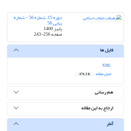
دوره 15، شماره 56 - شماره
پیاپی 56
پاییز 1400
صفحه
243-256
فایل ها
XML
اصل مقاله
476.3 K
هم رسانی
ارجاع به این مقاله
آمار