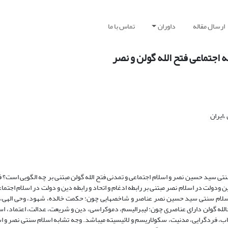
ارسال مقاله
داوران
تماس با ما
 اجتماعی فتح الله گولن و نصر
،ایران
تی سید حسین نصر و اسلام اجتماعی و تمدنی فتح الله گولن مبتنی بر چه الگویی است؟ ف
ولت در اسلام نصر مبتنی بر رابطه ادغام و اتحاد و رابطه دین و دولت در اسلام اجتماع
ه اسلام سنتی سید حسین نصر عناصر و شاخص­هایی چون: حکمت خالده، شهود، وحی الهی،
­الله گولن دارای عناصری چون: لیبرالیسم، دموکراسی، دین و شریعت، عدالت، اعتماد، اس
ب، فردگرایی، مدنیت، سکولاریسم و لائیسیته می­باشد. وجه تشابه اسلام سنتی نصر و اس