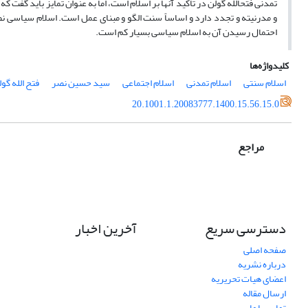
تمدنی فتح­الله گولن در تاکید آنها بر اسلام است، اما به عنوان تمایز باید گفت
و مدرنیته و تجدد دارد و اساساً سنت الگو و مبنای عمل است. اسلام سیاسی نص
احتمال رسیدن آن به اسلام سیاسی بسیار کم است.
کلیدواژه‌ها
اسلام سنتی
اسلام تمدنی
اسلام اجتماعی
سید حسین نصر
فتح الله گو
20.1001.1.20083777.1400.15.56.15.0
مراجع
دسترسی سریع
آخرین اخبار
صفحه اصلی
درباره نشریه
اعضای هیات تحریریه
ارسال مقاله
تماس با ما