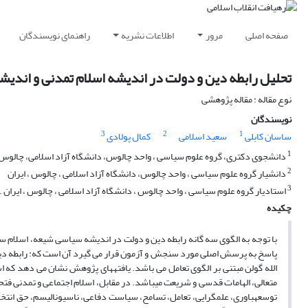
صفحه اصلی
مرور
اطلاعات نشریه
راهنمای نویسندگان
تحلیل رابطه دین و دولت در اندیشه اسلام تمدنی و اندیشه
نوع مقاله : مقاله پژوهشی
نویسندگان
3
2
1
ساسان کابلی
سعید اسلامی
کمال پولادی
1
دانشجوی دکتری، گروه علوم سیاسی ، واحد چالوس، دانشگاه آزاد اسلامی، چالوس 
2
دانشیار گروه علوم سیاسی ، واحد چالوس، دانشگاه آزاد اسلامی ، چالوس ، ایران
3
استادیار گروه علوم سیاسی ، واحد چالوس ، دانشگاه آزاد اسلامی ، چالوس ، ایران .
چکیده
با توجه به الگوی سه گانه رابطه دین و دولت در اندیشه سیاسی شیعه، اسلام سن
پاسخ به پرسش اصلی مورد سنجش و آزمون قرار می گیرد آن است که: رابطه دین ود
الله گولن مبتنی بر الگوی تعامل می باشد. یافته­های پژوهش نشان می دهد ک
متعالی، الهامات قدسی و شریعت می­باشد. در مقابل، اسلام اجتماعی و تمدنی فتح
توسعه­باوری، علم­گرایی، تعامل، تسامح، سیاست دفاعی، ناسیونالیسم، حق انتخا