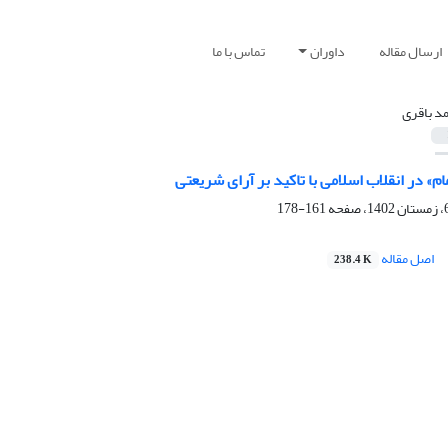
ارسال مقاله
داوران
تماس با ما
د باقری
م» در انقلاب اسلامی با تاکید بر آرای شریعتی
161-178
اصل مقاله
238.4 K