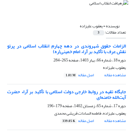
نویسنده =
یعقوب علیزاده
تعداد مقالات:
3
الزامات حقوق شهروندی در دهه چهارم انقلاب اسلامی در پرتو
نقش عرف با تأکید بر آراء امام خمینی(ره)
دوره 18، شماره 66، بهار 1403، صفحه
265-284
یعقوب علیزاده
مشاهده مقاله
اصل مقاله
1.01 M
جایگاه تقیه در روابط خارجی دولت اسلامی با تأکید بر آراء حضرت
آیت‌الله خامنه‌ای
دوره 17، شماره 65، زمستان 1402، صفحه
179-196
یعقوب علیزاده، فاطمه السادات قریشی محمدی
مشاهده مقاله
اصل مقاله
339.05 K