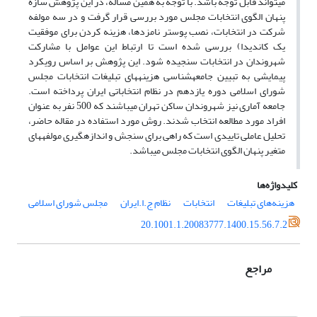
می­تواند قابل توجه باشد. با توجه به همین مسأله، در این پژوهش سازه
پنهان الگوی انتخابات مجلس مورد بررسی قرار گرفت و در سه مولفه
شرکت در انتخابات، نصب پوستر نامزدها، هزینه کردن برای موفقیت
یک کاندیدا) بررسی شده است تا ارتباط این عوامل با مشارکت
شهروندان در انتخابات سنجیده شود. این پژوهش بر اساس رویکرد
پیمایشی به تبیین جامعه­شناسی هزینه­های تبلیغات انتخابات مجلس
شورای اسلامی دوره یازدهم در نظام انتخاباتی ایران پرداخته است.
جامعه آماری نیز شهروندان ساکن تهران می­باشند که 500 نفر به عنوان
افراد مورد مطالعه انتخاب شدند. روش مورد استفاده در مقاله حاضر،
تحلیل عاملی تاییدی است که راهی برای سنجش و اندازه­گیری مولفه­های
متغیر پنهان الگوی انتخابات مجلس می­باشد.
کلیدواژه‌ها
هزینه‌های تبلیغات
انتخابات
نظام ج.ا.ایران
مجلس شورای اسلامی
20.1001.1.20083777.1400.15.56.7.2
مراجع