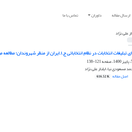
ارسال مقاله
داوران
تماس با ما
از علی نژاد
 تبلیغات انتخابات در نظام انتخاباتی ج.ا.ایران از منظر شهروندان؛ مطالع
121-138
د مسعودی نیا، ایلناز علی نژاد
اصل مقاله
616.52 K