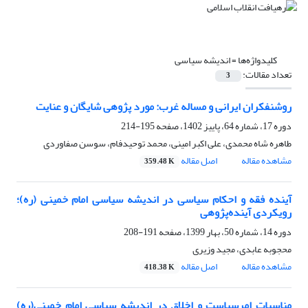
کلیدواژه‌ها =
اندیشه سیاسی
تعداد مقالات:
3
روشنفکران ایرانی و مساله غرب: مورد پژوهی شایگان و عنایت
دوره 17، شماره 64، پاییز 1402، صفحه
195-214
طاهره شاه محمدی، علی اکبر امینی، محمد توحیدفام، سوسن صفاوردی
مشاهده مقاله
اصل مقاله
359.48 K
آینده فقه و احکام سیاسی در اندیشه سیاسی امام خمینی (ره)؛
رویکردی آینده‌پژوهی
دوره 14، شماره 50، بهار 1399، صفحه
191-208
محجوبه عابدی، مجید وزیری
مشاهده مقاله
اصل مقاله
418.38 K
مناسبات امرسیاست و اخلاق در اندیشه سیاسی امام خمینی(ره)