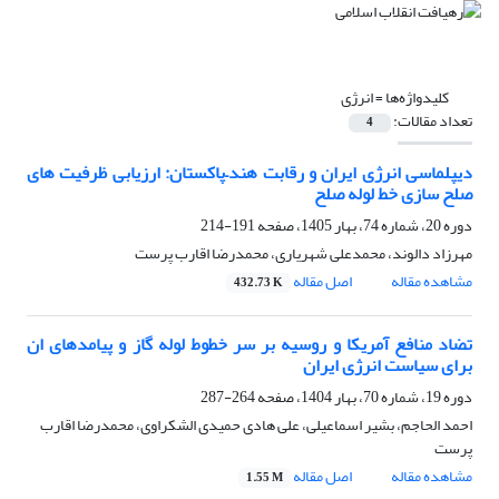
کلیدواژه‌ها =
انرژی
تعداد مقالات:
4
دیپلماسی انرژی ایران و رقابت هند
–
پاکستان: ارزیابی ظرفیت‌ های
صلح‌ سازی
خط لوله صلح
دوره 20، شماره 74، بهار 1405، صفحه
191-214
مهرزاد دالوند، محمدعلی شهریاری، محمدرضا اقارب پرست
مشاهده مقاله
اصل مقاله
432.73 K
تضاد منافع آمریکا و روسیه بر سر خطوط لوله گاز و پیامدهای ان
برای سیاست انرژی ایران
دوره 19، شماره 70، بهار 1404، صفحه
264-287
احمد الحاجم، بشیر اسماعیلی، علی هادی حمیدی الشکراوی، محمدرضا اقارب
پرست
مشاهده مقاله
اصل مقاله
1.55 M