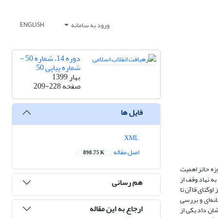
ورود به سامانه
ENGLISH
دوره 14، شماره 50 -
شماره پیاپی 50
بهار 1399
صفحه
209-228
فایل ها
XML
اصل مقاله
898.75 K
زه حائز اهمیت
مام به نهاد وقف از
هم رسانی
وگتای قاآن تا
نه‌ای و بررسی
ارجاع به این مقاله
ان داد یکی از