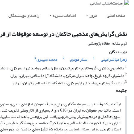
صفحه اصلی
مرور
اطلاعات نشریه
راهنمای نویسندگان
نقش گرایش‌های مذهبی حاکمان در توسعه موقوفات از قرن 
نوع مقاله : مقاله پژوهشی
نویسندگان
3
2
1
زهرا مباشرامینی
ستار عودی
محمد سپهری
1
دانشجوی دکتری، گروه تاریخ-تاریخ تمدن و ملل اسلامی، واحد تهران مرکزی، دانشگاه
2
دانشیار، گروه تاریخ، واحد تهران مرکزی، دانشگاه آزاد اسلامی، تهران، ایران
3
استاد، گروه تاریخ، واحد تهران مرکزی، دانشگاه آزاد اسلامی، تهران، ایران
چکیده
ازآنجایی‌که وقف نوعی سرمایه‌گذاری برای برطرف نمودن نیازهای مادی و معنوی
است. با تهاجم مغولان به ایران در (616 ه ق)، بسی
سوی حاکمان و مردم بیش از پیش فزونی یافت. این پژوهش با هدف شناسایی انگیز
غازان خان) تا دوره انقلاب اسلامی به اجرا درآمده‌است. پژوهشگر با فرض تأثیر
اسناد تاریخی به این سؤال اساسی پرداخته که انگیزه‌های حاکمان در دوره‌های 