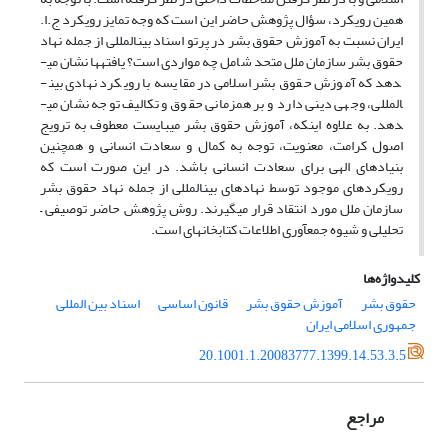
همین رویکرد، سؤال پژوهش حاضر این است که وجه تمایز رویکرد ج.ا.
ایران نسبت به آموزش حقوق بشر در پرتو اسناد بین­المللی از جمله نهاد
حقوق بشر سازمان ملل متحد شامل چه مواردی است؟ یافته­ها نشان می­
دهد که آموزش حقوق بشر اسلامی در مقایسه با رویکرد نهادی بین­
المللی، وجهی دینی دارد و بر همزمانی حقوق و تکالیف توجه نشان می­
دهد. به علاوه اینکه، آموزش حقوق بشر می­بایست معطوف به ترویج
اصول کرامت، معنویت، توجه به کمال و سعادت انسانی و همچنین
بنیادهای الهی برای سعادت انسانی باشد. در این صورت است که
رویکردهای موجود توسط نهادهای بین­المللی از جمله نهاد حقوق بشر
سازمان ملل مورد انتقاد قرار می­گیرند. روش پژوهش حاضر توصیفی –
تحلیلی و شیوه جمع­آوری اطلاعات کتابخانه­ای است.
کلیدواژه‌ها
حقوق بشر
آموزش حقوق بشر
قانون اساسی
اسناد بین المللی
جمهوری اسلامی ایران
20.1001.1.20083777.1399.14.53.3.5
مراجع