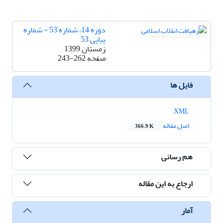
دوره 14، شماره 53 - شماره
پیاپی 53
زمستان 1399
صفحه
243-262
فایل ها
XML
اصل مقاله
366.9 K
هم رسانی
ارجاع به این مقاله
آمار