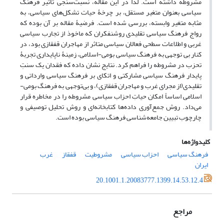
مشروطه داشته است. لذا در این مقاله، نسبت‌سنجی تاثیر فرهنگ
سیاسی بعنوان متغیر مستقل، بر چرخۀ حیات تشکل‌های سیاسی، به
مثابه متغیر وابسته، بررسی شده است. فرضیۀ مقاله بر آن بوده که
رواج فرهنگ سیاسی تقلیدی روشنفکران که ماخوذ از تجارب سیاسی
غربی و اطلاعات سطحی فعالان سیاسی متاثر از مهاجران قفقازی بود، در
کنار بی توجهی به فرهنگ سیاسی بومی-اسلامی، زمینۀ ناپایداری تجربۀ
تحزب در مشروطه را فراهم کرد. نتایج نشان داده که فقدان یک سنتِ
پایدار فرهنگ سیاسی مشارکتی و اتکای بر فرهنگ سیاسی وارداتی و
تقلیدی(از مجرای غرب و مهاجران قفقازی)، و بی‌توجهی به فرهنگ بومی-
اسلامی اساساً امکان حیاتِ احزاب سیاسی مشروطه را در مخاطره قرار
می‌داد. روش جمع‌آوری داده‌ها کتابخانه‌ای و روش تحلیل توصیفی و
چارچوب تبیین جامعه‌شناسی فرهنگ سیاسی بوده است.
کلیدواژه‌ها
فرهنگ سیاسی
احزاب سیاسی
مشروطیت
قفقاز
غرب
ایران
20.1001.1.20083777.1399.14.53.12.4
مراجع