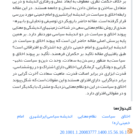
بر خلاف حکمت نظری، معطوف به ابعاد عملی و رفتاری اندیشه و در پی
متعادل ساختن و سامان دادن به انسان و جامعه هستند. در این مقاله
رابطه اخلاق و سیاست در اندیشه ایرانشهری و امام خمینی مورد بررسی
قرار گرفته است. مقاله حاضر با رویکردی توصیفی و تحلیلی و با بهره­
مندی از روش­ نظام معنایی سعی در شناخت زمینه­های اندیشگی و معنایی
پیوند اخلاق و سیاست در دو اندیشه سیاسی موردنظر دارد. بر همین
پایه پرسش اصلی مقاله حاضر این است که پیوند اخلاق و سیاست در
اندیشه ایرانشهری و امام خمینی دارای چه اشتراک و افتراقاتی است؟
طبق یافته­های مقاله تاکید بر حکمران فرهمند، تأکید بر پیوند اخلاق و
سیاست به منظور رسیدن به سعادت، وحدت دین و سیاست ،نخبه­
گرایی و دولت­گرایی، آرمان­گرایی اخلاقی دارای اشتراک و در روش­شناسی،
قدرت ابزاری در برابر اصالت قدرت، ماهیت سعادت آخرت گرایی در
برابر دنیاگرایی دارای افتراق هستند و این مقولات است که شکل پیوند
اخلاق و سیاست در این دو نظام معنایی نزدیک و مشترک با یکدیگر است
و در مقولاتی افتراق دارد.
کلیدواژه‌ها
اخلاق
سیاست
نظام معنایی
اندیشه سیاسی ایرانشهری
امام
خمینی (ره)
20.1001.1.20083777.1400.15.56.16.1