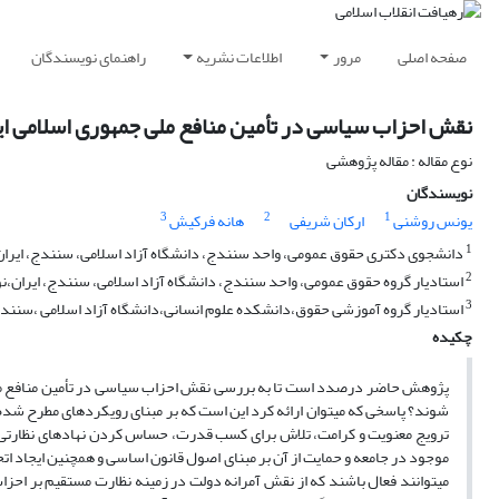
صفحه اصلی
مرور
اطلاعات نشریه
راهنمای نویسندگان
نقش احزاب سیاسی در تأمین منافع ملی جمهوری اسلامی ای
نوع مقاله : مقاله پژوهشی
نویسندگان
3
2
1
یونس روشنی
ارکان شریفی
هانه فرکیش
1
دانشجوی دکتری حقوق عمومی، واحد سنندج، دانشگاه آزاد اسلامی، سنندج، ایران
2
استادیار گروه حقوق عمومی، واحد سنندج، دانشگاه آزاد اسلامی، سنندج، ایران،
3
استادیار گروه آموزشی حقوق،دانشکده علوم انسانی،دانشگاه آزاد اسلامی ،سنندج
چکیده
پژوهش حاضر درصدد است تا به بررسی نقش احزاب سیاسی در تأمین منافع ملی ج. 
شوند؟ پاسخی که می­توان ارائه کرد این است که بر مبنای رویکردهای مطرح شده در
ترویج معنویت و کرامت، تلاش برای کسب قدرت، حساس کردن نهادهای نظارتی برای 
موجود در جامعه و حمایت از آن بر مبنای اصول قانون اساسی و همچنین ایجاد اتح