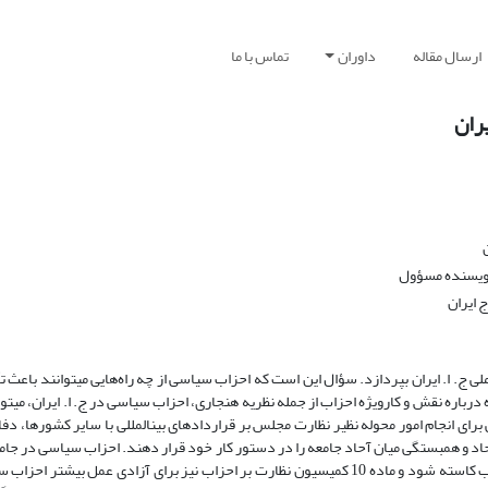
ارسال مقاله
داوران
تماس با ما
ران
نویسنده مسؤول
 ایران
ا. ایران بپردازد. سؤال این است که احزاب سیاسی از چه راه‌هایی می­توانند باعث تأ
باره نقش و کارویژه احزاب از جمله نظریه هنجاری، احزاب سیاسی در ج. ا. ایران، می­توا
انجام امور محوله نظیر نظارت مجلس بر قراردادهای بین­المللی با سایر کشورها، دفاع 
اد و همبستگی میان آحاد جامعه را در دستور کار خود قرار دهند. احزاب سیاسی در جامعه
می­توانند فعال باشند که از نقش آمرانه دولت در زمینه نظارت مستقیم بر احزاب کاسته شود و ماده 10 کمیسیون نظارت بر احزاب نیز برای آزاد