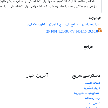
مداخله جویانه را کنار گذاشته و زمینه را برای نقش­آفرینی بر مبنای پذیرش قا
ارزشی و فرهنگی جامعه را شامل می­شود که نقشه راهی برای نقش­آفرینی احزا
کلیدواژه‌ها
احزاب سیاسی
منافع ملی
ج. ا. ایران
نظریه هنجاری
20.1001.1.20083777.1401.16.59.10.8
مراجع
دسترسی سریع
آخرین اخبار
صفحه اصلی
درباره نشریه
اعضای هیات تحریریه
ارسال مقاله
تماس با ما
نقشه سایت