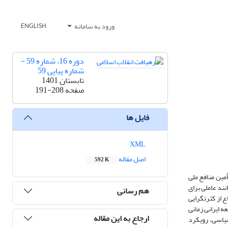
ورود به سامانه
ENGLISH
دوره 16، شماره 59 -
شماره پیاپی 59
تابستان 1401
صفحه
191-208
فایل ها
XML
اصل مقاله
592 K
مین منافع ملی
نند عاملی برای
هم رسانی
از کثرت­گرایی
 ایرانی زمانی
ارجاع به این مقاله
ی عمل بیشتر احزاب سیاسی، رویکرد