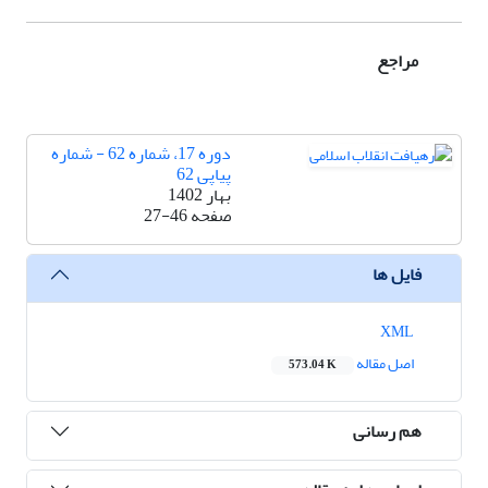
مراجع
دوره 17، شماره 62 - شماره
پیاپی 62
بهار 1402
صفحه
27-46
فایل ها
XML
اصل مقاله
573.04 K
هم رسانی