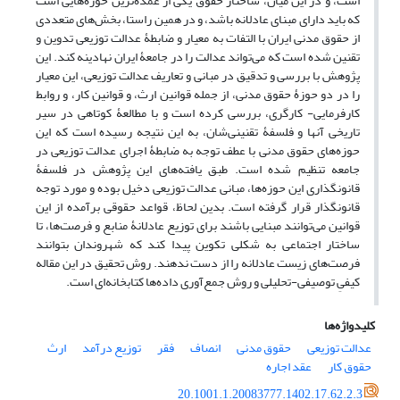
است، و در این میان، ساختار حقوق یکی از عمده‌ترین حوزه‌هایی است
که باید دارای مبنای عادلانه باشد، و در همین راستا، بخش‌های متعددی
از حقوق مدنی ایران با التفات به معیار و ضابطۀ عدالت توزیعی تدوین و
تقنین شده است که می‌تواند عدالت را در جامعۀ ایران نهادینه کند. این
پژوهش با بررسی و تدقیق در مبانی و تعاریف عدالت توزیعی، این معیار
را در دو حوزۀ حقوق مدنی، از جمله قوانین ارث، و قوانین کار، و روابط
کارفرمایی- کارگری، بررسی کرده است و با مطالعۀ کوتاهی در سیر
تاریخی آنها و فلسفۀ تقنینی‌شان، به این نتیجه رسیده است که این
حوزه‌های حقوق مدنی با عطف توجه به ضابطۀ اجرای عدالت توزیعی در
جامعه تنظیم شده است. طبق یافته‌های این پژوهش در فلسفۀ
قانونگذاری این حوزه‌ها، مبانی عدالت توزیعی دخیل بوده و مورد توجه
قانونگذار قرار گرفته است. بدین لحاظ، قواعد حقوقی برآمده از این
قوانین می‌توانند مبنایی باشند برای توزیع عادلانۀ منابع و فرصت‌ها، تا
ساختار اجتماعی به شکلی تکوین پیدا کند که شهروندان بتوانند
فرصت‌های زیست عادلانه را از دست ندهند. روش تحقیق در این مقاله
کیفیِ توصیفی-تحلیلی و روش جمع‌آوری داده‌ها کتابخانه‌ای است.
کلیدواژه‌ها
عدالت توزیعی
حقوق مدنی
انصاف
فقر
توزیع درآمد
ارث
حقوق کار
عقد اجاره
20.1001.1.20083777.1402.17.62.2.3