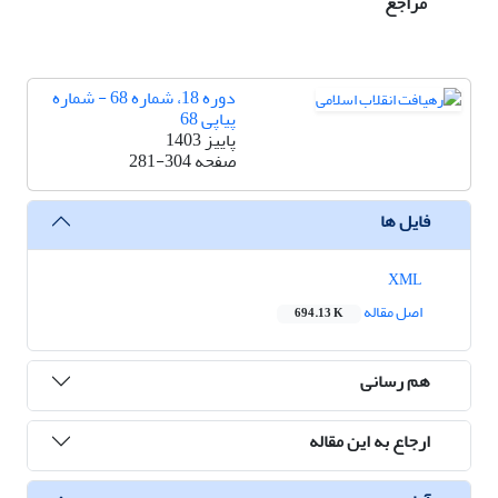
مراجع
دوره 18، شماره 68 - شماره
پیاپی 68
پاییز 1403
صفحه
281-304
فایل ها
XML
اصل مقاله
694.13 K
هم رسانی
ارجاع به این مقاله