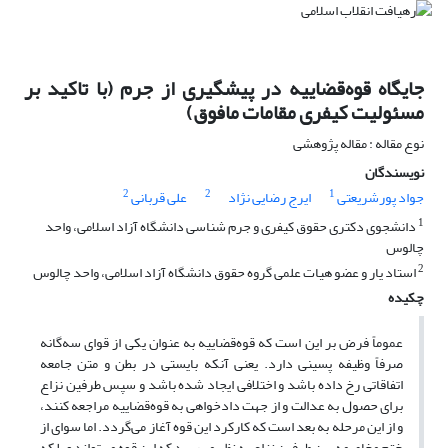
جایگاه قوه‌قضاییه در پیشگیری از جرم (با تاکید بر
مسئولیت کیفری مقامات مافوق)
نوع مقاله : مقاله پژوهشی
نویسندگان
2
2
1
جواد پورشریعتی
ایرج رضایی نژاد
علی قربانی
1
دانشجوی دکتری حقوق کیفری و جرم شناسی دانشگاه آزاد اسلامی، واحد
چالوس
2
استاد یار و عضو هیات علمی گروه حقوق دانشگاه آزاد اسلامی، واحد چالوس
چکیده
عموماً فرض بر این است که قوه‌قضاییه به عنوان یکی از قوای سه‌گانه
صرفاً وظیفه پسینی دارد. یعنی آنکه بایستی در بطن و متن جامعه
اتفاقاتی رخ داده باشد و اختلافی ایجاد شده باشد و سپس طرفین نزاع
برای حصول به عدالت و از جهت دادخواهی به قوه‌قضاییه مراجعه کنند،
و از این مرحله به بعد است که کارکرد این قوه آغاز می‌گردد. اما سوای از
ختم مخاصمه بین طرفین نزاع به نظر می‌رسد که این قوه می‌تواند و بلکه