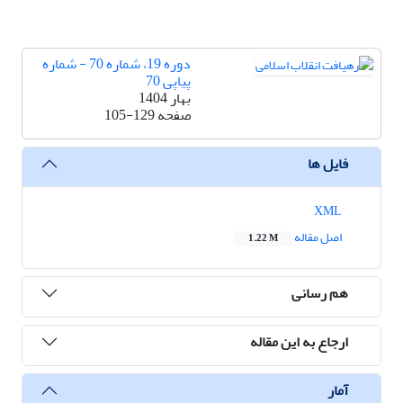
دوره 19، شماره 70 - شماره
پیاپی 70
بهار 1404
صفحه
105-129
فایل ها
XML
اصل مقاله
1.22 M
هم رسانی
ارجاع به این مقاله
آمار