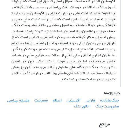
آگوستین انجام شده است. سؤال اصلی تحقیق این است که چگونه
اصول جنگ عادلانه در دو مکتب فکری اسلامی و مسیحی شکل گرفته و
چه تفاوت ها و شباهت ‌هایی در نظرات فارابی و آگوستین وجود دارد؟
فرضیه تحقیق بر این اساس است که علی ‌رغم تفاوت های دینی و
فرهنگی، هر دو اندیشمند به اصول مشابهی مانند مشروعیت جنگ،
حفظ حقوق غیرنظامیان، و تناسب در استفاده از خشونت پایبند هستند.
روش تحقیق به کار گرفته شده، رویکرد تطبیقی و تحلیلی است که از
طریق بررسی متون اصلی دو فیلسوف و تحلیل تطبیقی آن‌ها به انجام
رسیده است. یافته ‌های تحقیق نشان می‌دهد که هر دو متفکر جنگ را
به‌ عنوان ابزاری اخلاقی برای دفاع از عدالت و برقراری صلح در شرایط
خاص می‌پذیرند، اما در برخی موارد مانند نقش دین در تعیین
مشروعیت جنگ، دیدگاه‌ های متفاوتی ارائه می‌دهند. این پژوهش
می‌تواند به فهم بهتر اندیشه ‌های فلسفی و اخلاقی درباره جنگ عادلانه و
کاربرد آن در مباحث معاصر کمک کند.
کلیدواژه‌ها
جنگ عادلانه
فارابی
آگوستین
اسلام
مسیحیت
فلسفه سیاسی
مشروعیت جنگ
اخلاق جنگ
مراجع