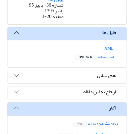
شماره 36- پاییز 95
پاییز 1395
صفحه
3-20
فایل ها
XML
اصل مقاله
390.26 K
هم رسانی
ارجاع به این مقاله
آمار
تعداد مشاهده مقاله
734