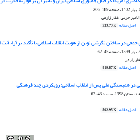
ثری آمریکا در قبال جمهوری اسلامی ایران و تاثیر آن بر موازنه قدرت در خ
189-206
امیر جرفی، غفار زارعی
اصل مقاله
523.73 K
معی در ساختن نگرشی نوین از هویت انقلاب اسلامی با تأکید بر آراء آیت ال
45-62
ار زارعی
اصل مقاله
819.87 K
در همبستگی ملی پس از انقلاب اسلامی؛ رویکردی چند فرهنگی
43-62
اصل مقاله
592.95 K