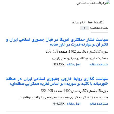
کلیدواژه‌ها =
خاورمیانه
تعداد مقالات:
4
سیاست فشار حداکثری آمریکا در قبال جمهوری اسلامی ایران و
تاثیر آن بر موازنه قدرت در خاور میانه
دوره 17، شماره 62، بهار 1402، صفحه
189-206
جمشید خلقی، عبدالامیر جرفی، غفار زارعی
مشاهده مقاله
اصل مقاله
523.73 K
سیاست گذاری روابط خارجی جمهوری اسلامی ایران در منطقه
خاورمیانه با تاکید بر سوریه « بر اساس نظریه همگرایی منطقه‌ای»
دوره 15، شماره 57، زمستان 1400، صفحه
205-222
سید سعید زمانیان دهکردی، سید مصطفی ابطحی، ابوالقاسم طاهری
مشاهده مقاله
اصل مقاله
646.05 K